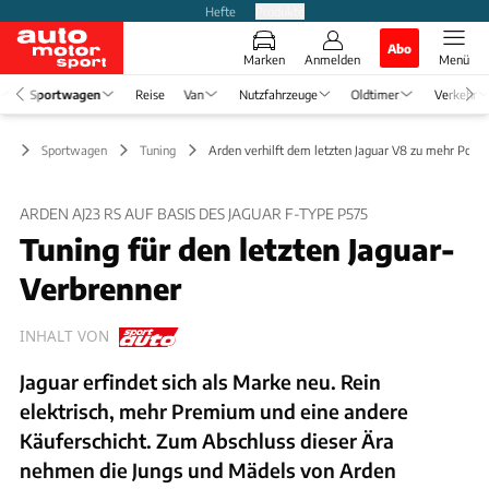
Hefte
Produkte
Abo
Marken
Anmelden
Menü
Sportwagen
Reise
Van
Nutzfahrzeuge
Oldtimer
Verkehr
Sportwagen
Tuning
Arden verhilft dem letzten Jaguar V8 zu mehr Powe
ARDEN AJ23 RS AUF BASIS DES JAGUAR F-TYPE P575
Tuning für den letzten Jaguar-
Verbrenner
INHALT VON
Jaguar erfindet sich als Marke neu. Rein
elektrisch, mehr Premium und eine andere
Käuferschicht. Zum Abschluss dieser Ära
nehmen die Jungs und Mädels von Arden