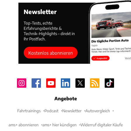
Newsletter
Top-Tests, echte
Erfahrungsberichte &
Technik-Highlights – direkt in
Ihr Postfach.
Kostenlos abonnieren
Angebote
Fahrtrainings
Podcast
Newsletter
Autovergleich
ams+ abonnieren
ams+ hier kündigen
Widerruf digitaler Käufe