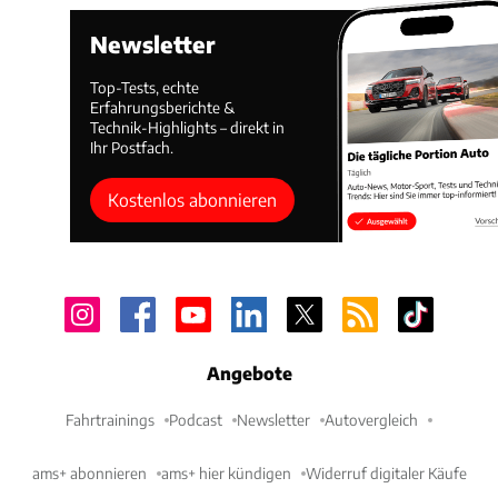
Newsletter
Top-Tests, echte
Erfahrungsberichte &
Technik-Highlights – direkt in
Ihr Postfach.
Kostenlos abonnieren
Angebote
Fahrtrainings
Podcast
Newsletter
Autovergleich
ams+ abonnieren
ams+ hier kündigen
Widerruf digitaler Käufe