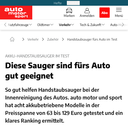
Hefte
Produkte
Abo
Marken
Anmelden
Menü
Nutzfahrzeuge
Oldtimer
Verkehr
Tech & Zukunft
Auto-Horos
Verkehr
Zubehör
Handstaubsauger fürs Auto im Test
AKKU-HANDSTAUBSAUGER IM TEST
Diese Sauger sind fürs Auto
gut geeignet
So gut helfen Handstaubsauger bei der
Innenreinigung des Autos. auto motor und sport
hat acht akkubetriebene Modelle in der
Preisspanne von 63 bis 129 Euro getestet und ein
klares Ranking ermittelt.