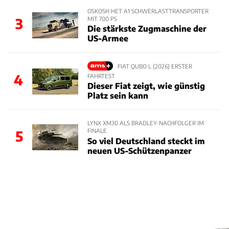
OSKOSH HET A1 SCHWERLASTTRANSPORTER
MIT 700 PS
3
Die stärkste Zugmaschine der
US-Armee
FIAT QUBO L (2026) ERSTER
4
FAHRTEST
Dieser Fiat zeigt, wie günstig
Platz sein kann
LYNX XM30 ALS BRADLEY-NACHFOLGER IM
FINALE
5
So viel Deutschland steckt im
neuen US-Schützenpanzer