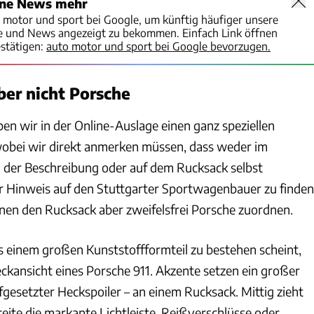
ine News mehr
o motor und sport bei Google, um künftig häufiger unsere
te und News angezeigt zu bekommen. Einfach Link öffnen
stätigen:
auto motor und sport bei Google bevorzugen.
ber nicht Porsche
en wir in der Online-Auslage einen ganz speziellen
wobei wir direkt anmerken müssen, dass weder im
n der Beschreibung oder auf dem Rucksack selbst
er Hinweis auf den Stuttgarter Sportwagenbauer zu finden
nnen den Rucksack aber zweifelsfrei Porsche zuordnen.
s einem großen Kunststoffformteil zu bestehen scheint,
eckansicht eines Porsche 911. Akzente setzen ein großer
fgesetzter Heckspoiler – an einem Rucksack. Mittig zieht
reite die markante Lichtleiste. Reißverschlüsse oder