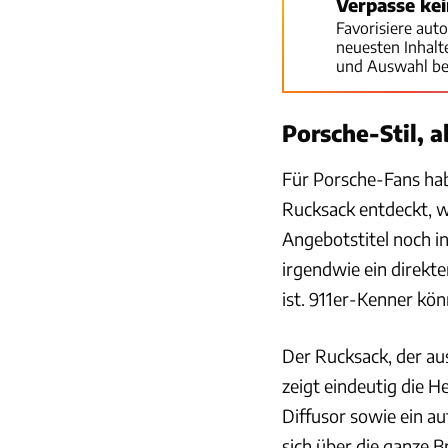
Verpasse ke
Favorisiere aut
neuesten Inhal
und Auswahl be
Porsche-Stil, a
Für Porsche-Fans hab
Rucksack entdeckt, 
Angebotstitel noch i
irgendwie ein direkt
ist. 911er-Kenner kö
Der Rucksack, der au
zeigt eindeutig die H
Diffusor sowie ein au
sich über die ganze B