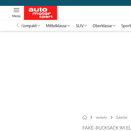
Menü
nwagen
Kompakt
Mittelklasse
SUV
Oberklasse
Spor
Verkehr
Zubehör
FAKE-RUCKSACK IM EL