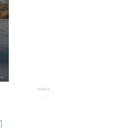
ess
ANZEIGE