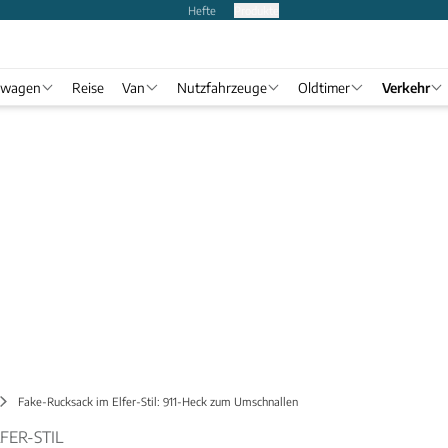
Hefte
Produkte
twagen
Reise
Van
Nutzfahrzeuge
Oldtimer
Verkehr
Fake-Rucksack im Elfer-Stil: 911-Heck zum Umschnallen
FER-STIL