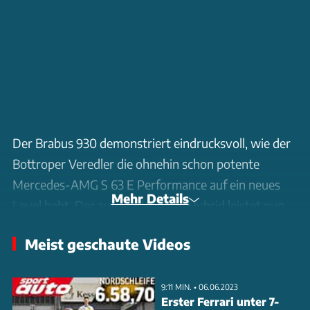
Der Brabus 930 demonstriert eindrucksvoll, wie der
Bottroper Veredler die ohnehin schon potente
Mercedes-AMG S 63 E Performance auf ein neues
Mehr Details
Level hebt. Der aufgeladene V8-Hybrid leistet nun
930 PS Systemleistung und stemmt massive 1.510
Meist geschaute Videos
Nm Drehmoment auf die Straße. Der Sprint von 0
auf 100 km/h gelingt in nur 3,2 Sekunden, bei 290
km/h wird elektronisch abgeregelt.
9:11 MIN. • 06.06.2023
Erster Ferrari unter 7-