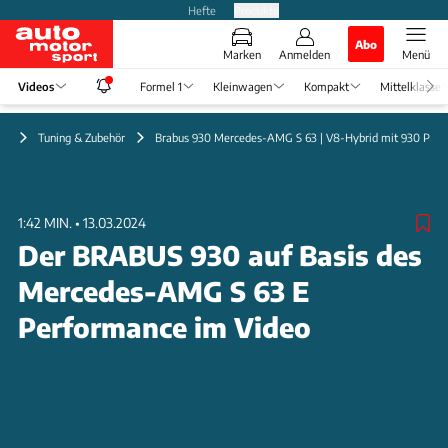
Hefte
Produkte
Abo
Marken
Anmelden
Menü
Videos
Formel 1
Kleinwagen
Kompakt
Mittelklasse
eo
Tuning & Zubehör
Brabus 930 Mercedes-AMG S 63 | V8-Hybrid mit 930 PS i
1:42 MIN.
•
13.03.2024
Der BRABUS 930 auf Basis des
Mercedes-AMG S 63 E
Performance im Video