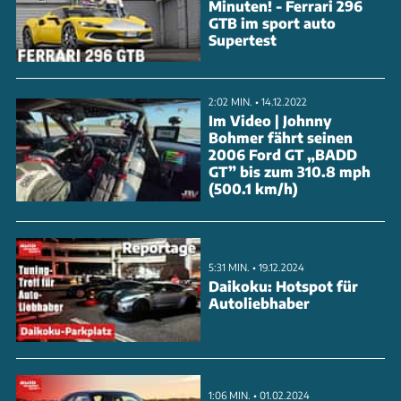
Minuten! - Ferrari 296
Das Aerodynamik-Paket aus Sicht-Carbon mit
GTB im sport auto
Supertest
Frontspoiler und Ram-Air-Intakes optimiert die
Fahrstabilität. Eine Weltpremiere feiern die
geschmiedeten Monoblock ZM-Felgen in 22 Zoll. Im
2:02 MIN. • 14.12.2022
Im Video | Johnny
Innenraum dominiert feinstes Leder mit
Bohmer fährt seinen
2006 Ford GT „BADD
Muschelrauten-Steppung, ergänzt durch Carbon-
GT” bis zum 310.8 mph
Elemente und Shadow Grey-Akzente. Der Preis für
(500.1 km/h)
soviel Exklusivität: 481.950 Euro.
ANZEIGE
5:31 MIN. • 19.12.2024
Daikoku: Hotspot für
Autoliebhaber
1:06 MIN. • 01.02.2024