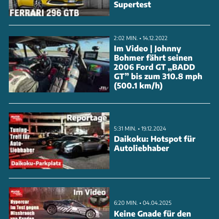
Supertest
Die Kraftübertragung erfolgt über ein Fünfgang-
Schaltgetriebe mit Drexler-Sperrdifferential. Optisch
unterstreichen Carbon-Anbauteile an Front und
2:02 MIN. • 14.12.2022
Im Video | Johnny
Heck sowie eine mattgrüne Folierung den
Bohmer fährt seinen
2006 Ford GT „BADD
Motorsport-Charakter. 19-Zoll-Leichtmetallfelgen,
GT” bis zum 310.8 mph
H&R-Gewindefahrwerk und eine H-
(500.1 km/h)
zulassungsfähige Manhart-Abgasanlage runden das
Paket ab. Im rot-ledernen Innenraum erinnern
Momo-Lenkrad und ein digitales Zusatzdisplay an
5:31 MIN. • 19.12.2024
Daikoku: Hotspot für
die R
Autoliebhaber
ANZEIGE
6:20 MIN. • 04.04.2025
Keine Gnade für den