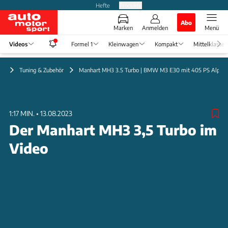
Hefte
Produkte
Abo
Marken
Anmelden
Menü
Videos
Formel 1
Kleinwagen
Kompakt
Mittelklasse
eo
Tuning & Zubehör
Manhart MH3 3.5 Turbo | BMW M3 E30 mit 405 PS Alpin
1:17 MIN.
•
13.08.2023
Der Manhart MH3 3,5 Turbo im
Video