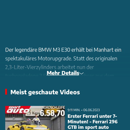
Der legendäre BMW M3 E30 erhält bei Manhart ein
spektakuläres Motorupgrade. Statt des originalen
2,3-Liter-Vierzylinders arbeitet nun der
Mehr Details
turbogeladene 3,5-Liter-Reihensechser aus dem
Alpina B7 S unter der Haube. Nach Optimierung von
Meist geschaute Videos
Turbolader und Ladeluftkühlung steigt die Leistung
auf beeindruckende 405 PS und 650 Nm. Ein
regelbares Dampfrad erlaubt die Anpassung des
9:11 MIN. • 06.06.2023
Erster Ferrari unter 7-
Ladedrucks.
Minuten! - Ferrari 296
GTB im sport auto