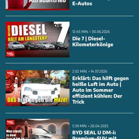
E-Autos
mithalten könnte. Die Ergebnisse verdeutlichen, dass
Langlebigkeit nicht nur von der Marke, sondern auch
von der Pflege und Wartung abhängt. Erfahren Sie
12:45 MIN. • 30.06.2026
mehr über die robustesten Modelle und was sie so
Die 7 | Diesel-
besonders macht. Schauen Sie sich das Video an, um
Kilometerkönige
alle Details zu erfahren.
ANZEIGE
2:02 MIN. • 14.07.2026
Erklärt: Das hilft gegen
heiße Luft im Auto |
Auto im Sommer
effizient kühlen: Der
Trick
5:39 MIN. • 28.04.2025
BYD SEAL U DM-i:
Premium-SUV mit