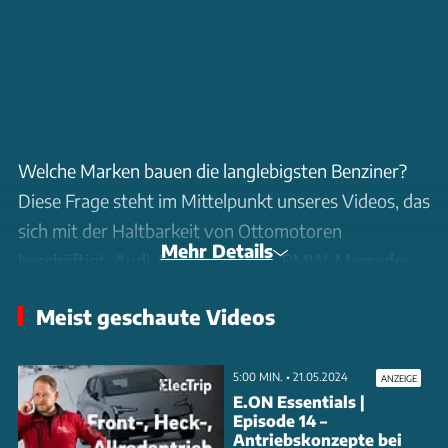
Welche Marken bauen die langlebigsten Benziner?
Diese Frage steht im Mittelpunkt unseres Videos, das
sich mit der Haltbarkeit von Ottomotoren
Mehr Details
beschäftigt. Audi, Honda, Toyota, BMW, Mercedes,
Lexus und Volvo sind die Marken, die in unserer
Meist geschaute Videos
Analyse besonders hervorstechen. Die Auswertung
basiert auf Daten von Mobile.de und zeigt, welche
Modelle über 400.000 Kilometer schaffen. Volvo
5:00 MIN. • 21.05.2024
ANZEIGE
E.ON Essentials |
führt die Liste der Kilometerkönige an, während
Episode 14 –
Tesla als Elektroauto-Hersteller überraschend
Antriebskonzepte bei