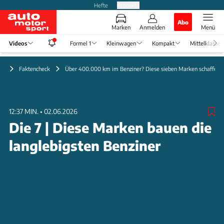
Hefte
Produkte
Abo
Marken
Anmelden
Menü
Videos
Formel 1
Kleinwagen
Kompakt
Mittelklasse
eo
Faktencheck
Über 400.000 km im Benziner? Diese sieben Marken schaffen d
12:37 MIN.
•
02.06.2026
Die 7 | Diese Marken bauen die
langlebigsten Benziner