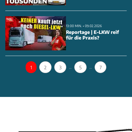
Bloch erklärt
13:00 MIN. • 09.02.2026
Reportage | E-LKW reif
für die Praxis?
1
2
3
5
7
...
...