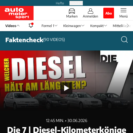
Hefte
Produkte
Abo
Marken
Anmelden
Menü
Videos
Formel 1
Kleinwagen
Kompakt
Mittelklasse
Faktencheck
(
90
VIDEOS
)
12:45 MIN. • 30.06.2026
Die 7 | Diesel-Kilometerkönige