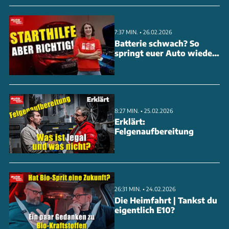
7:37 MIN. • 26.02.2026
Batterie schwach? So
springt euer Auto wieder
an
8:27 MIN. • 25.02.2026
Erklärt:
Felgenaufbereitung
26:31 MIN. • 24.02.2026
Die Heimfahrt | Tankst du
eigentlich E10?