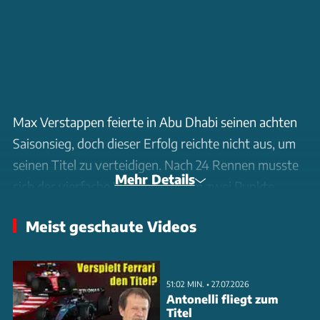
Max Verstappen feierte in Abu Dhabi seinen achten
Saisonsieg, doch dieser Erfolg reichte nicht aus, um
seinen Titel zu verteidigen. Nach 24 Rennen musste
Mehr Details
sich der vierfache Weltmeister um zwei Punkte
seinem Freund und Konkurrenten Lando Norris
Meist geschaute Videos
geschlagen geben. Norris sicherte sich mit einem
dritten Platz beim Finale in Abu Dhabi die WM-
Krone. Nach der Zieldurchfahrt brach im McLaren-
51:02 MIN. • 27.07.2026
Team großer Jubel aus, und der neue Weltmeister
Antonelli fliegt zum
Titel
konnte seine Emotionen kaum zurückhalten.