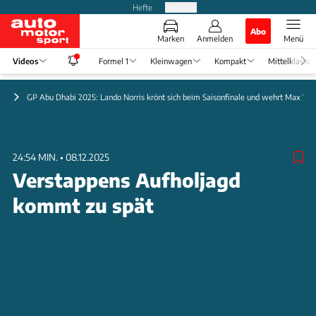
Hefte
Produkte
Abo
Marken
Anmelden
Menü
Videos
Formel 1
Kleinwagen
Kompakt
Mittelklasse
 1
GP Abu Dhabi 2025: Lando Norris krönt sich beim Saisonfinale und wehrt Max Ver
24:54 MIN.
•
08.12.2025
Verstappens Aufholjagd
kommt zu spät