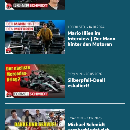
ANZEIGE
1:06:30 STD. • 14.01.2024
Mario Illien im
Interview | Der Mann
hinter den Motoren
31:29 MIN. • 26.05.2026
Silberpfeil-Duell
eskaliert!
Verstappen hatte das Rennen zwar im Griff, war
32:42 MIN. • 23.12.2025
aber auf Unterstützung anderer Teams angewiesen.
Michael Schmidt
Mercedes und Ferrari hatten jedoch nicht das Tempo,
verabschiedet sich