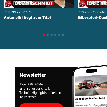
ANZEIGE
51:02 MIN. • 27.07.2026
31:29 MIN. • 26.05.2026
Antonelli fliegt zum Titel
Silberpfeil-Duel
Newsletter
Top-Tests, echte
Erfahrungsberichte &
Technik-Highlights – direkt in
Für Sauber markierte das Rennen in Abu Dhabi den
Ihr Postfach.
Abschluss einer Ära. Das Team tritt ab 2026 als Audi-