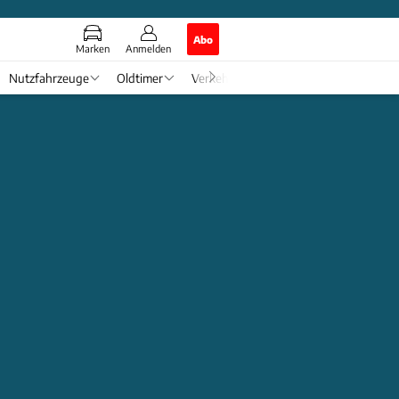
Abo
Marken
Anmelden
Nutzfahrzeuge
Oldtimer
Verkehr
Tech & Zukunft
Auto