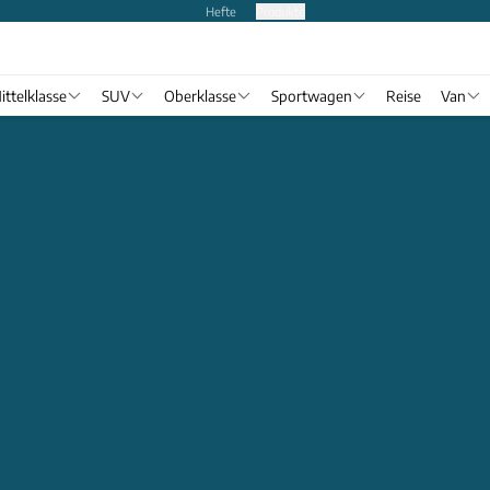
Hefte
Produkte
ittelklasse
SUV
Oberklasse
Sportwagen
Reise
Van