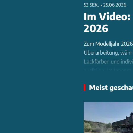
52 SEK.
•
25.06.2026
Im Video:
2026
Zum Modelljahr 2026 
Überarbeitung, währ
Lackfarben und indiv
ausfallen. Im Innenra
gebogenem Panoramad
Meist gescha
Beifahrerdisplay für
APP550-Heckmotor mit
Leistungselektronik 
Variante um bis zu 32
bidirektionalen Laden
mit bis zu 3,6 kW ge