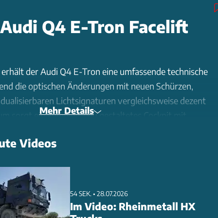
 Audi Q4 E-Tron Facelift
erhält der Audi Q4 E-Tron eine umfassende technische
end die optischen Änderungen mit neuen Schürzen,
idualisierbaren Lichtsignaturen vergleichsweise dezent
Mehr Details
um sorgt ein komplett neu gestaltetes Cockpit mit
isplay, überarbeiteter Mittelkonsole und optionalem
ute Videos
 ein modernes Bedienkonzept. Der weiterentwickelte
 210 kW Leistung profitiert von effizienterer
und optimiertem Getriebe, wodurch die Reichweite je nach
 Kilometer steigt. Neu ist zudem die Möglichkeit des
54 SEK. • 28.07.2026
s, sodass die Traktionsbatterie als externe Stromquelle
Im Video: Rheinmetall HX
nutzt werden kann. Die Preise beginnen bei 47.500 Euro,