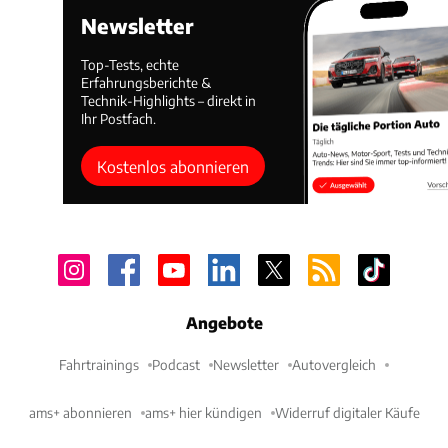
Newsletter
Top-Tests, echte
Erfahrungsberichte &
Technik-Highlights – direkt in
Ihr Postfach.
Kostenlos abonnieren
Angebote
Fahrtrainings
Podcast
Newsletter
Autovergleich
ams+ abonnieren
ams+ hier kündigen
Widerruf digitaler Käufe