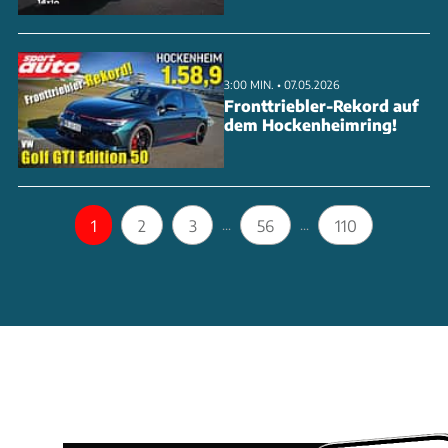
3:00 MIN. • 07.05.2026
Fronttriebler-Rekord auf
dem Hockenheimring!
1
2
3
56
110
...
...