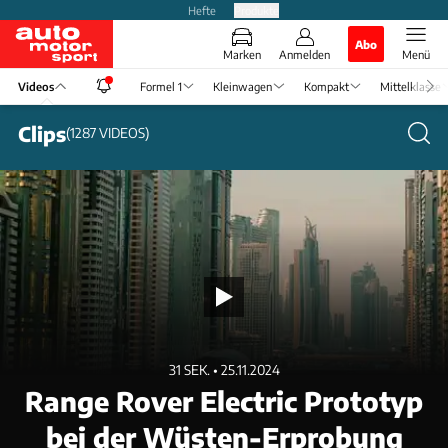
Hefte
Produkte
Abo
Marken
Anmelden
Menü
Videos
Formel 1
Kleinwagen
Kompakt
Mittelklasse
Clips
(
1287
VIDEOS
)
31 SEK. • 25.11.2024
Range Rover Electric Prototyp
bei der Wüsten-Erprobung