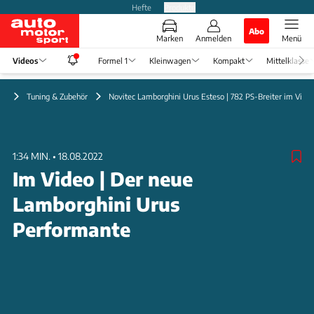
Hefte
Produkte
Abo
Marken
Anmelden
Menü
Videos
Formel 1
Kleinwagen
Kompakt
Mittelklasse
eo
Tuning & Zubehör
Novitec Lamborghini Urus Esteso | 782 PS-Breiter im Vide
1:34 MIN.
•
18.08.2022
Im Video | Der neue
Lamborghini Urus
Performante