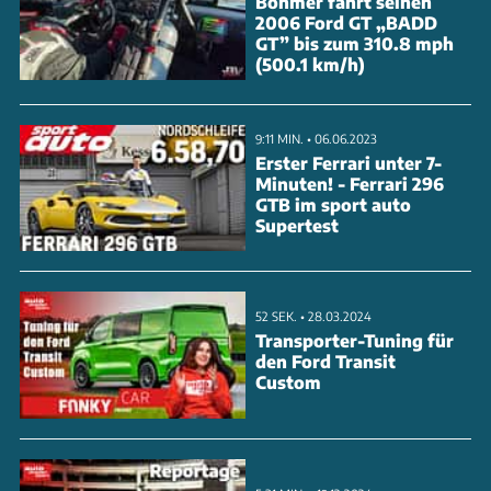
Bohmer fährt seinen
2006 Ford GT „BADD
Unter der Carbon-Motorhaube arbeitet der V8-
GT” bis zum 310.8 mph
Biturbo nach Novitec-Behandlung mit
(500.1 km/h)
beeindruckenden 782 PS und 1.032 Nm - ein Plus von
116 PS und 182 Nm. Der Sprint auf 100 km/h gelingt
9:11 MIN. • 06.06.2023
in 3,1 Sekunden, maximal sind 311 km/h möglich. Die
Erster Ferrari unter 7-
Minuten! - Ferrari 296
Leistungssteigerung erfolgt über eine neue
GTB im sport auto
Motorsteuerung und eine Edelstahl-
Supertest
Sportabgasanlage mit optionaler Klappensteuerung.
Das Interieur veredelt Novitec nach Kundenwunsch
52 SEK. • 28.03.2024
mit feinstem Leder
Transporter-Tuning für
den Ford Transit
ANZEIGE
Custom