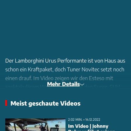
Der Lamborghini Urus Performante ist von Haus aus
schon ein Kraftpaket, doch Tuner Novitec setzt noch
einen drauf. Im Video zeigen wir den Esteso mit
Mehr Details
spektakulärem Widebody-Kit, das den Super-SUV
auf 2,13 Meter Breite streckt. Die Kotflügel wachsen
Meist geschaute Videos
vorne um zehn, hinten sogar um zwölf Zentimeter.
Dazu kommen 23-Zoll-Schmiedefelgen und eine 25-
2:02 MIN. • 14.12.2022
Millimeter-Tieferlegung.
Im Video | Johnny