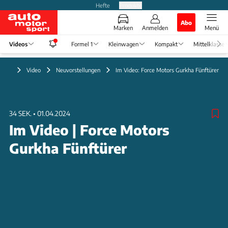
Hefte
Produkte
Abo
Marken
Anmelden
Menü
Videos
Formel 1
Kleinwagen
Kompakt
Mittelklasse
Video
Neuvorstellungen
Im Video: Force Motors Gurkha Fünftürer
34 SEK.
•
01.04.2024
Im Video | Force Motors
Gurkha Fünftürer