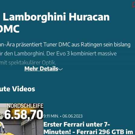
| Lamborghini Huracan
 DMC
n-Ära präsentiert Tuner DMC aus Ratingen sein bislang
für den Lamborghini. Der Evo 3 kombiniert massive
mit spektakulärer Optik.
Mehr Details
hält eine optimierte Motorsteuerung und eine neue Titan-
ute Videos
ebnis: 700 PS und ein noch intensiverer Sound. Optisch
es Sichtcarbon. Die neue Fronthaube im STO-Style
e, ist aber alltagstauglicher als das Original. Zusätzliche
n auf der Motorhaube verbessern die Kühlung.
9:11 MIN. • 06.06.2023
Erster Ferrari unter 7-
Minuten! - Ferrari 296 GTB im
 1,75 Meter breite Heckflügel aus Carbon, der nach FIA-