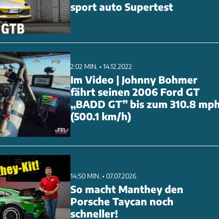
sport auto Supertest
 wurde. Er sorgt für maximalen Abtrieb und Stabilität bei
ten. Die Lackierung in Lime Green setzt einen markanten
2:02 MIN. • 14.12.2022
Im Video | Johnny Bohmer
fährt seinen 2006 Ford GT
„BADD GT” bis zum 310.8 mp
(500.1 km/h)
14:50 MIN. • 07.07.2026
So macht Manthey den
Porsche Taycan noch
schneller!