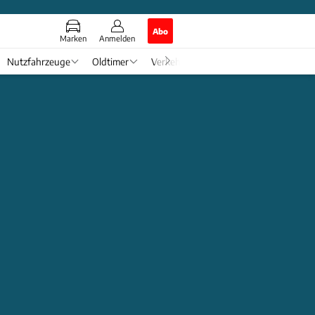
Abo
Marken
Anmelden
Nutzfahrzeuge
Oldtimer
Verkehr
Tech & Zukunft
Auto