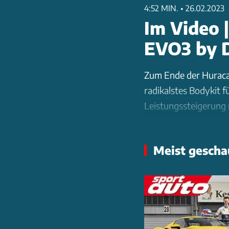
4:52 MIN.
•
26.02.2023
Im Video 
EVO3 by
Zum Ende der Huraca
radikalstes Bodykit 
Leistungssteigerung 
Der 5,2-Liter-V10 er
Meist gescha
Abgasanlage. Das Erg
dominiert hochwertig
verfügt über Luftkanäl
Carbon-Luftführunge
Das Highlight ist der