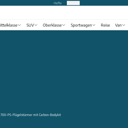
Hefte
Produkte
ittelklasse
SUV
Oberklasse
Sportwagen
Reise
Van
 700-PS-Flügelstürmer mit Carbon-Bodykit