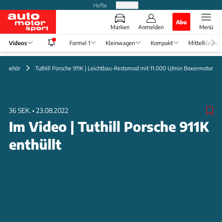
Hefte
Produkte
Abo
Marken
Anmelden
Menü
Videos
Formel 1
Kleinwagen
Kompakt
Mittelklasse
 Zubehör
Tuthill Porsche 911K | Leichtbau-Restomod mit 11.000 U/min Boxermotor
36 SEK.
•
23.08.2022
Im Video | Tuthill Porsche 911K
enthüllt