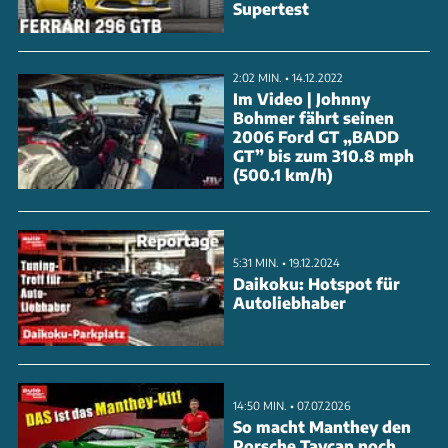
Supertest
für bis zu 12.000 U/min ausgelegt. Das Upgrade-Kit
ist als Plug-and-play-Lösung konzipiert und mit dem
2:02 MIN. • 14.12.2022
Schmiersystem sowie weiteren Komponenten des
Im Video | Johnny
M64-Motors kompatibel. Der Preis für das
Bohmer fährt seinen
2006 Ford GT „BADD
Hightech-Paket: knapp 35.000 Euro.
GT” bis zum 310.8 mph
(500.1 km/h)
ANZEIGE
5:31 MIN. • 19.12.2024
Daikoku: Hotspot für
Autoliebhaber
14:50 MIN. • 07.07.2026
So macht Manthey den
Porsche Taycan noch