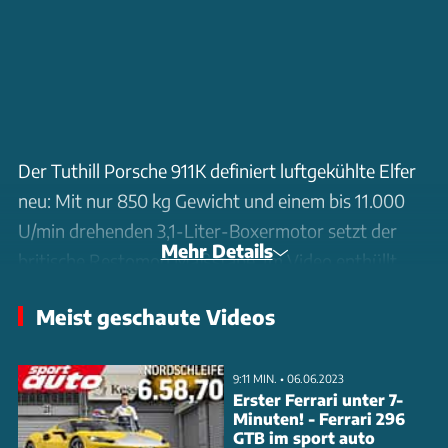
Der Tuthill Porsche 911K definiert luftgekühlte Elfer
neu: Mit nur 850 kg Gewicht und einem bis 11.000
U/min drehenden 3,1-Liter-Boxermotor setzt der
Mehr Details
britische Restomod Maßstäbe. Im Video enthüllt
Swindon Powertrain die technischen Details der
Meist geschaute Videos
revolutionären Vierventil-Zylinderköpfe, die auch für
964- und 993-Modelle verfügbar sind. Die neu
entwickelten Köpfe ermöglichen 40 Prozent mehr
9:11 MIN. • 06.06.2023
Erster Ferrari unter 7-
Einlass- und 66 Prozent mehr Auslassdurchsatz.
Minuten! - Ferrari 296
GTB im sport auto
Dabei sparen sie 3,5 kg Gewicht und sind mechanisch