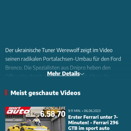
Der ukrainische Tuner Werewolf zeigt im Video
seinen radikalen Portalachsen-Umbau für den Ford
Bronco. Die Spezialisten aus Dnipro heben den
Mehr Details
Offroader damit auf ein neues Level: Allein die
Portalachsen bringen 13 Zentimeter mehr
Meist geschaute Videos
Bodenfreiheit, die montierten 38-Zoll-Reifen packen
nochmal gut zehn Zentimeter drauf.
9:11 MIN. • 06.06.2023
Erster Ferrari unter 7-
Der Umbausatz für 16.000 US-Dollar enthält neben
Minuten! - Ferrari 296
den Portalachsen auch verstärkte Antriebswellen
GTB im sport auto