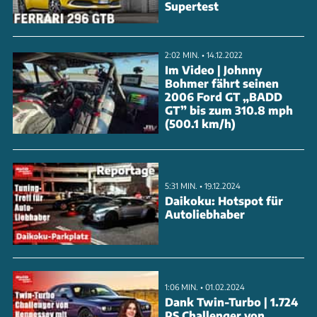
Supertest
und modifizierte Lenkungsteile. Die integrierte
Getriebeübersetzung von 1:1,35 gleicht den größeren
Radumfang aus. Werewolf gibt zwei Jahre oder
2:02 MIN. • 14.12.2022
Im Video | Johnny
50.000 Kilometer Garantie auf die Komponenten.
Bohmer fährt seinen
2006 Ford GT „BADD
GT” bis zum 310.8 mph
ANZEIGE
(500.1 km/h)
5:31 MIN. • 19.12.2024
Daikoku: Hotspot für
Autoliebhaber
1:06 MIN. • 01.02.2024
Dank Twin-Turbo | 1.724
PS Challenger von