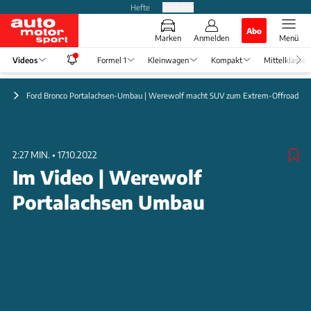
Hefte
Produkte
Abo
Marken
Anmelden
Menü
Videos
Formel 1
Kleinwagen
Kompakt
Mittelklasse
ör
Ford Bronco Portalachsen-Umbau | Werewolf macht SUV zum Extrem-Offroader
2:27 MIN.
•
17.10.2022
Im Video | Werewolf
Portalachsen Umbau