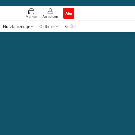
Abo
Marken
Anmelden
Nutzfahrzeuge
Oldtimer
Verkehr
Tech & Zukunft
Auto