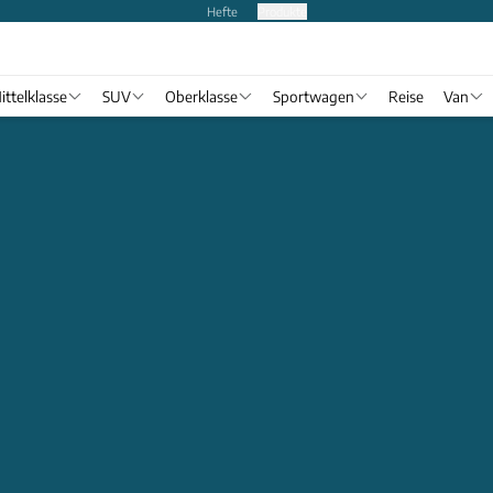
Hefte
Produkte
ittelklasse
SUV
Oberklasse
Sportwagen
Reise
Van