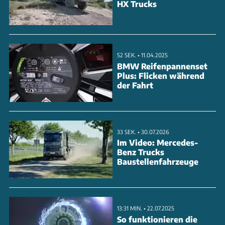
HX Trucks
52 SEK. • 11.04.2025
BMW Reifenpannenset
Plus: Flicken während
der Fahrt
33 SEK. • 30.07.2026
Im Video: Mercedes-
Benz Trucks
Baustellenfahrzeuge
13:31 MIN. • 22.07.2025
So funktionieren die