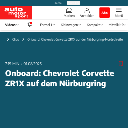
Hefte
Produkte
Abo
Marken
Anmelden
Menü
Videos
Formel 1
Kleinwagen
Kompakt
Mittelklasse
deo
Clips
Onboard: Chevrolet Corvette ZR1X auf der Nürburgring-Nordschleife
7:19 MIN.
•
01.08.2025
Onboard: Chevrolet Corvette
ZR1X auf dem Nürburgring