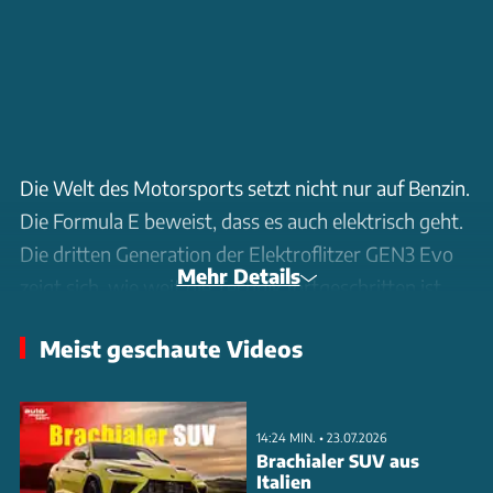
Die Welt des Motorsports setzt nicht nur auf Benzin.
Die Formula E beweist, dass es auch elektrisch geht.
Die dritten Generation der Elektroflitzer GEN3 Evo
Mehr Details
zeigt sich, wie weit die Technik fortgeschritten ist.
Der DS Penske beeindruckt mit 350 kW
Meist geschaute Videos
Elektropower und einer Rekuperationsleistung von
600 kW. Die Fahrzeuge setzen neue Maßstäbe in
Sachen Effizienz und Leistung. Die einheitlichen
14:24 MIN. • 23.07.2026
Reifen und das Carbon-Chassis von Dalara sorgen
Brachialer SUV aus
Italien
für gleiche Entwicklungsbasis. Was die Teams daraus