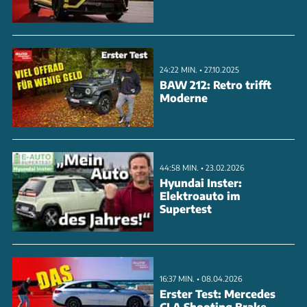
machen, zeigt sich auf der Strecke. Derzeit startet
die bereits elfte Saison der Formula E und von der
weiterentwicklung im Motorsport, profitiert auch
24:22 MIN. • 27.10.2025
die Elektromobilität im Alltag.
BAW 212: Retro trifft
Moderne
ANZEIGE
44:58 MIN. • 23.02.2026
Hyundai Inster:
Elektroauto im
Supertest
16:37 MIN. • 08.04.2026
Erster Test: Mercedes
CLA Shooting Brake