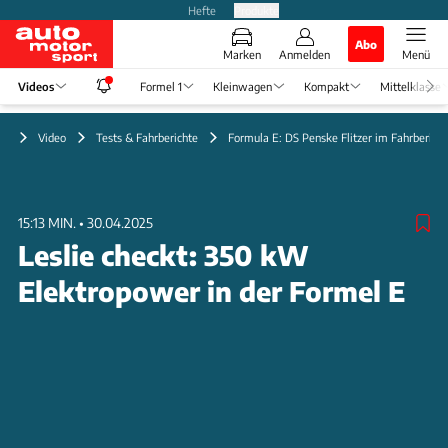
Hefte
Produkte
Abo
Marken
Anmelden
Menü
Videos
Formel 1
Kleinwagen
Kompakt
Mittelklasse
Video
Tests & Fahrberichte
Formula E: DS Penske Flitzer im Fahrbericht
15:13 MIN.
•
30.04.2025
Leslie checkt: 350 kW
Elektropower in der Formel E