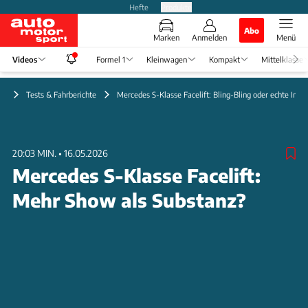
Hefte
Produkte
Abo
Marken
Anmelden
Menü
Videos
Formel 1
Kleinwagen
Kompakt
Mittelklasse
eo
Tests & Fahrberichte
Mercedes S-Klasse Facelift: Bling-Bling oder echte Inno
20:03 MIN.
•
16.05.2026
Mercedes S-Klasse Facelift:
Mehr Show als Substanz?