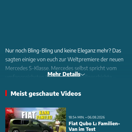
Nur noch Bling-Bling und keine Eleganz mehr? Das
sagten einige von euch zur Weltpremiere der neuen
Mercedes S-Klasse. Mercedes selbst spricht vom
Mehr Details
umfangreichsten Facelift der Modellgeschichte –
rund 50 % des Autos wurden überarbeitet. Aber hat
Meist geschaute Videos
sich der Aufwand wirklich gelohnt oder ist das alles
nur Show und Schein?
18:54 MIN. • 06.08.2026
In diesem Video schauen wir uns die komplette
Fiat Qubo L: Familien-
Antriebspalette an: vom neuen V8-Biturbo im S580
Van im Test