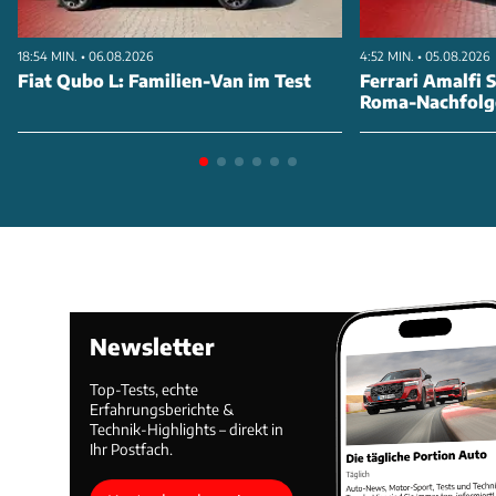
die 40 % größeren HD-Scheinwerfer und die
18:54 MIN. • 06.08.2026
4:52 MIN. • 05.08.2026
Innovation des beheizbaren Sicherheitsgurts mit 44
Fiat Qubo L: Familien-Van im Test
Ferrari Amalfi S
Grad Wärme. Im Interieur erwarten euch der
Roma-Nachfolg
Superscreen mit größeren Kacheln, Teammeetings
per Kamera und das erweiterte
Manufakturprogramm für maximale
Personalisierung.
ANZEIGE
Newsletter
Top-Tests, echte
Erfahrungsberichte &
Technik-Highlights – direkt in
Ihr Postfach.