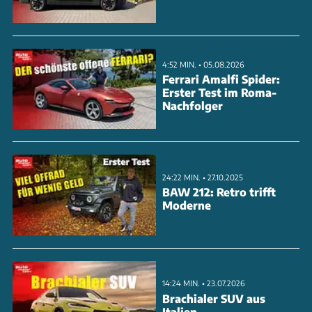
4MATIC mit 537 PS und Flatplane-Kurbelwelle über
die überarbeiteten Sechszylinder-Benziner und
Diesel bis hin zu den Plug-in-Hybrid-Varianten mit
4:52 MIN. • 05.08.2026
rund 100 Kilometern elektrischer Reichweite. Alle
Ferrari Amalfi Spider:
Erster Test im Roma-
Motoren setzen auf Elektrifizierung mit 48V-
Nachfolger
Mildhybrid-System und sind Euro-7-tauglich.
ANZEIGE
24:22 MIN. • 27.10.2025
BAW 212: Retro trifft
Moderne
14:24 MIN. • 23.07.2026
Brachialer SUV aus
Italien