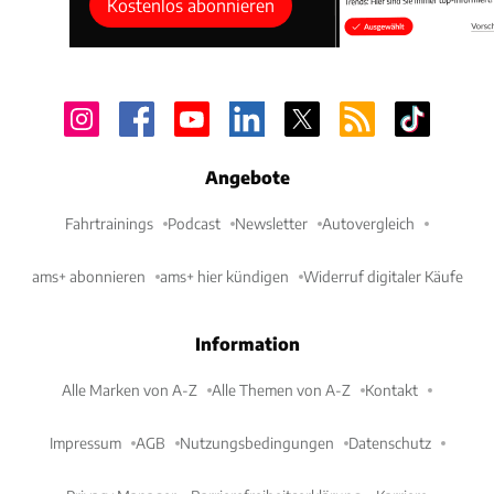
Kostenlos abonnieren
Beim Fahrverhalten gleitet die S-Klasse dank
Angebote
Luftfahrwerk, intelligenter Dämpfer und
Fahrtrainings
Podcast
Newsletter
Autovergleich
serienmäßiger Hinterradlenkung souverän über den
Asphalt – Komfort auf höchstem Niveau.
ams+ abonnieren
ams+ hier kündigen
Widerruf digitaler Käufe
Der Einstiegspreis? Ab 109.220 € für die Kurzversion.
Information
Alle Marken von A-Z
Alle Themen von A-Z
Kontakt
Impressum
AGB
Nutzungsbedingungen
Datenschutz