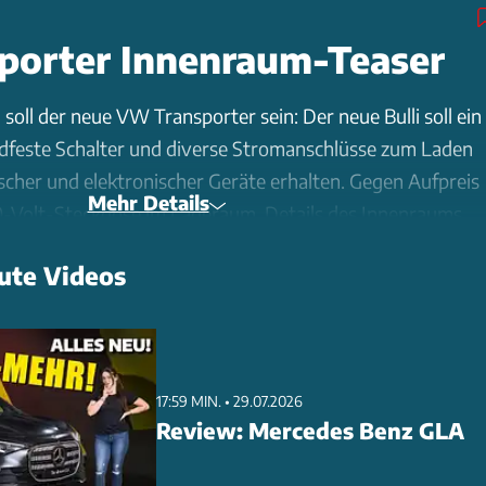
porter Innenraum-Teaser
soll der neue VW Transporter sein: Der neue Bulli soll ein
andfeste Schalter und diverse Stromanschlüsse zum Laden
scher und elektronischer Geräte erhalten. Gegen Aufpreis
Mehr Details
30-Volt-Steckdose im Laderaum. Details des Innenraums
r-Video.
ute Videos
17:59 MIN. • 29.07.2026
Review: Mercedes Benz GLA