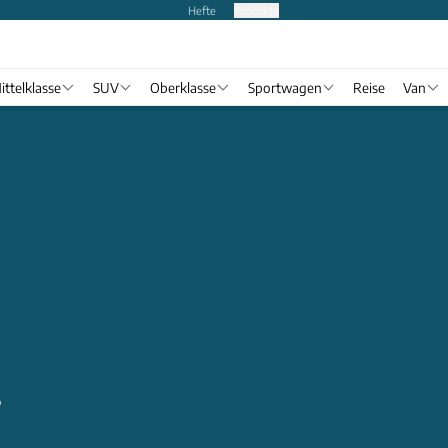
Hefte
Produkte
ittelklasse
SUV
Oberklasse
Sportwagen
Reise
Van
o