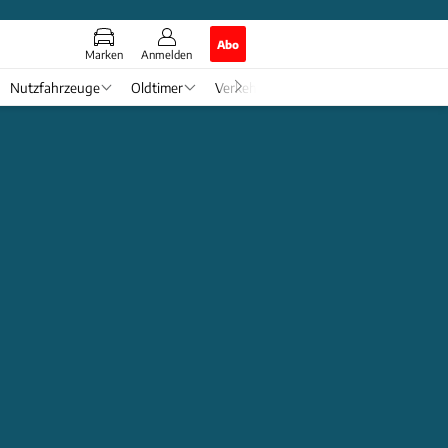
Abo
Marken
Anmelden
Nutzfahrzeuge
Oldtimer
Verkehr
Tech & Zukunft
Auto