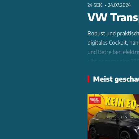
24 SEK.
•
24.07.2024
VW Trans
Robust und praktisch 
digitales Cockpit, h
und Betreiben elektri
gibt es sogar eine 2
zeigt das neue Tease
Meist gescha