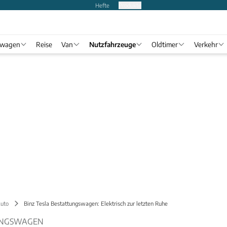
Hefte
Produkte
twagen
Reise
Van
Nutzfahrzeuge
Oldtimer
Verkehr
uto
Binz Tesla Bestattungswagen: Elektrisch zur letzten Ruhe
TUNGSWAGEN