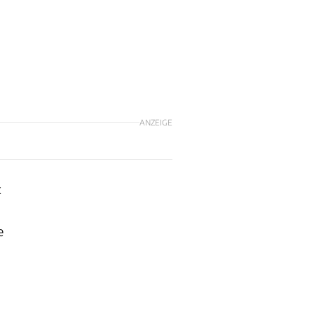
ANZEIGE
k
e