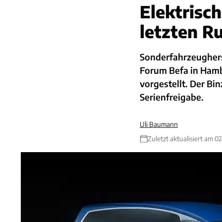
Elektrisc
letzten R
Sonderfahrzeughers
Forum Befa in Hamb
vorgestellt. Der Bin
Serienfreigabe.
Uli Baumann
Zuletzt aktualisiert am 0