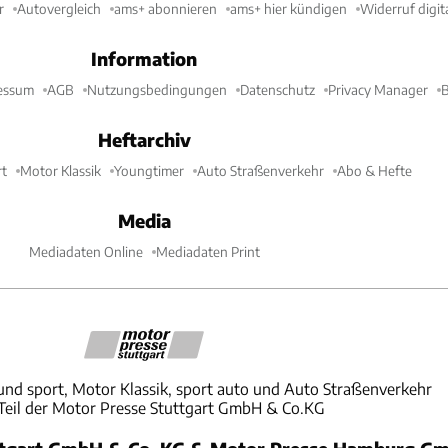
r
Autovergleich
ams+ abonnieren
ams+ hier kündigen
Widerruf digit
Information
essum
AGB
Nutzungsbedingungen
Datenschutz
Privacy Manager
B
Heftarchiv
t
Motor Klassik
Youngtimer
Auto Straßenverkehr
Abo & Hefte
Media
Mediadaten Online
Mediadaten Print
und sport, Motor Klassik, sport auto und Auto Straßenverkehr
 Teil der Motor Presse Stuttgart GmbH & Co.KG