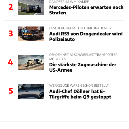
DÄMPFER IM WM-KAMPF
2
Mercedes-Piloten erwarten noch
Strafen
BESCHLAGNAHMT UND UMFUNKTIONIERT
3
Audi RS3 von Drogendealer wird
Polizeiauto
OSKOSH HET A1 SCHWERLASTTRANSPORTER
MIT 700 PS
4
Die stärkste Zugmaschine der
US-Armee
WERKZEUGE WAREN SCHON BESTELLT
5
Audi-Chef Döllner hat E-
Türgriffe beim Q9 gestoppt