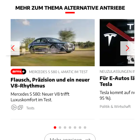
MEHR ZUM THEMA ALTERNATIVE ANTRIEBE
NEUZULASSUNGEN IM JU
MERCEDES S 580 L 4MATIC IM TEST
Für E-Autos läuft
Flausch, Präzision und ein neuer
Tesla
V8-Rhythmus
Tesla kommt auf nur 
Mercedes S 580: Neuer V8 trifft
95 %).
Luxuskomfort im Test.
Politik & Wirtschaft
Tests
Mehr anzeigen