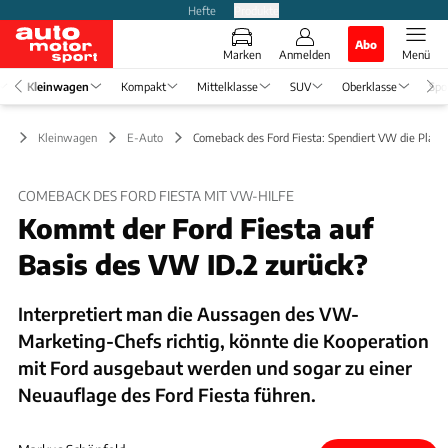
Hefte
Produkte
Abo
Marken
Anmelden
Menü
Kleinwagen
Kompakt
Mittelklasse
SUV
Oberklasse
Spo
Kleinwagen
E-Auto
Comeback des Ford Fiesta: Spendiert VW die Platt
COMEBACK DES FORD FIESTA MIT VW-HILFE
Kommt der Ford Fiesta auf
Basis des VW ID.2 zurück?
Interpretiert man die Aussagen des VW-
Marketing-Chefs richtig, könnte die Kooperation
mit Ford ausgebaut werden und sogar zu einer
Neuauflage des Ford Fiesta führen.