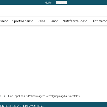
Hefte
Produkte
asse
Sportwagen
Reise
Van
Nutzfahrzeuge
Oldtimer
o
Fiat Topolino als Polizeiwagen: Verfolgungsjagd aussichtslos
WERTES ÜBER ELEKTROAUTOS