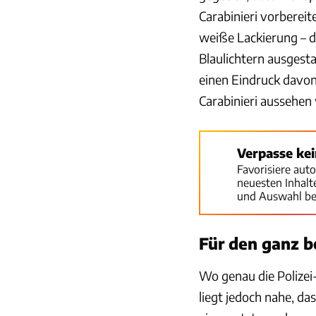
Carabinieri vorberei
weiße Lackierung – die
Blaulichtern ausgestat
einen Eindruck davon 
Carabinieri aussehen
Verpasse ke
Favorisiere aut
neuesten Inhal
und Auswahl be
Für den ganz b
Wo genau die Polizei-
liegt jedoch nahe, d