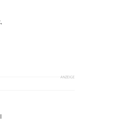
)
,
ANZEIGE
l