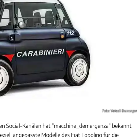
Foto: Veicoli Demerge
chen Social-Kanälen hat "macchine_demergenza" bekannt
eziell angepasste Modelle des Fiat Topolino für die