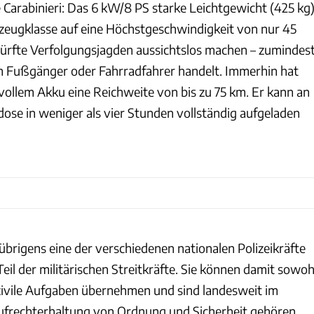
 Carabinieri: Das 6 kW/8 PS starke Leichtgewicht (425 kg
rzeugklasse auf eine Höchstgeschwindigkeit von nur 45
ürfte Verfolgungsjagden aussichtslos machen – zumindest
m Fußgänger oder Fahrradfahrer handelt. Immerhin hat
 vollem Akku eine Reichweite von bis zu 75 km. Er kann an
dose in weniger als vier Stunden vollständig aufgeladen
übrigens eine der verschiedenen nationalen Polizeikräfte
 Teil der militärischen Streitkräfte. Sie können damit sowoh
h zivile Aufgaben übernehmen und sind landesweit im
ufrechterhaltung von Ordnung und Sicherheit gehören