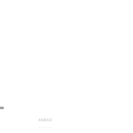
nza
ANZEIGE