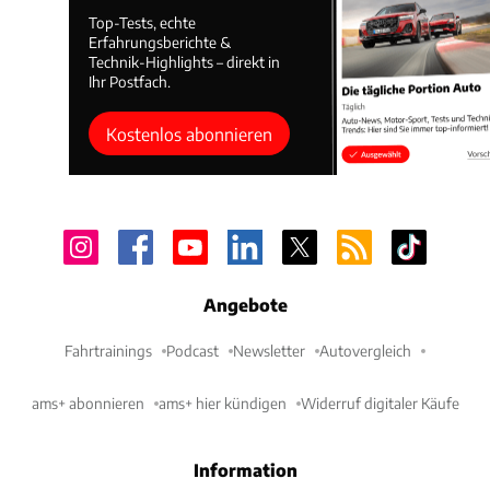
Top-Tests, echte
Erfahrungsberichte &
Technik-Highlights – direkt in
Ihr Postfach.
Kostenlos abonnieren
Angebote
Fahrtrainings
Podcast
Newsletter
Autovergleich
ams+ abonnieren
ams+ hier kündigen
Widerruf digitaler Käufe
Information