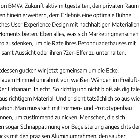
 BMW. Zukunft aktiv mitgestalten, den privaten Raum
hen hinein erweitern, dem Erlebnis eine optimale Bühne
iches User Experience Design mit nachhaltigen Materialien
 Moments bieten. Eben alles, was sich Marketingmenschen
so ausdenken, um die Rate ihres Betonquaderhauses mit
 samt Aussicht oder ihren 72er-Elfer zu unterhalten.
ttdessen gucken wir jetzt gemeinsam um die Ecke.
 blauem Himmel umrahmt von weißen Wänden im Freiluft-
er Urbanaut. In echt. So richtig und nicht bloß als digitale
 aus richtigem Material. Und er sieht tatsächlich so aus wie
tallation. Man muss sich mit Formen- und Prototypenbau
kennen, um zustimmend zu nicken. Menschen, die sich
 sogar Schnappatmung vor Begeisterung angesichts de
tücks mit den präzisen Aluminiumrahmen, den sauber