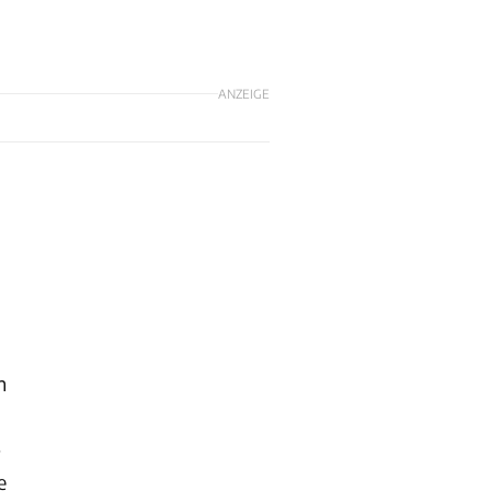
ANZEIGE
n
-
e