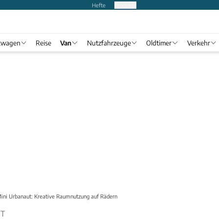
Hefte
Produkte
twagen
Reise
Van
Nutzfahrzeuge
Oldtimer
Verkehr
ini Urbanaut: Kreative Raumnutzung auf Rädern
UT