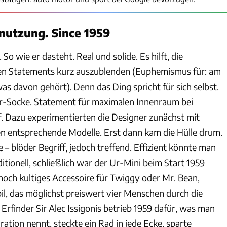
nutzung. Since 1959
o wie er dasteht. Real und solide. Es hilft, die
en Statements kurz auszublenden (Euphemismus für: am
as davon gehört). Denn das Ding spricht für sich selbst.
r-Socke. Statement für maximalen Innenraum bei
. Dazu experimentierten die Designer zunächst mit
 entsprechende Modelle. Erst dann kam die Hülle drum.
 – blöder Begriff, jedoch treffend. Effizient könnte man
itionell, schließlich war der Ur-Mini beim Start 1959
noch kultiges Accessoire für Twiggy oder Mr. Bean,
l, das möglichst preiswert vier Menschen durch die
 Erfinder Sir Alec Issigonis betrieb 1959 dafür, was man
ation nennt, steckte ein Rad in jede Ecke, sparte