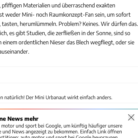
 pfiffigen Materialien und überraschend exakten
t weder Mini- noch Raumkonzept-Fan sein, um sofort
, tasten, herumlümmeln. Problem? Keines. Wir dürfen das.
ch, es gibt Studien, die zerfließen in der Sonne, sind so
ch einem ordentlichen Nieser das Blech wegfliegt, oder sie
 auseinander.
Enes Kucevic
n natürlich! Der Mini Urbanaut wirkt einfach anders.
ine News mehr
o motor und sport bei Google, um künftig häufiger unsere
te und News angezeigt zu bekommen. Einfach Link öffnen
stätigen:
auto motor und sport bei Google bevorzugen.