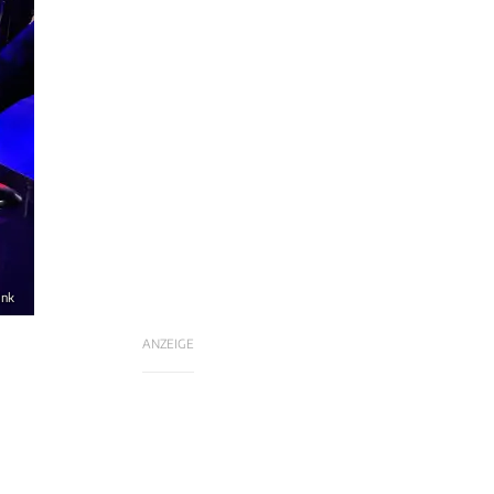
ink
ANZEIGE