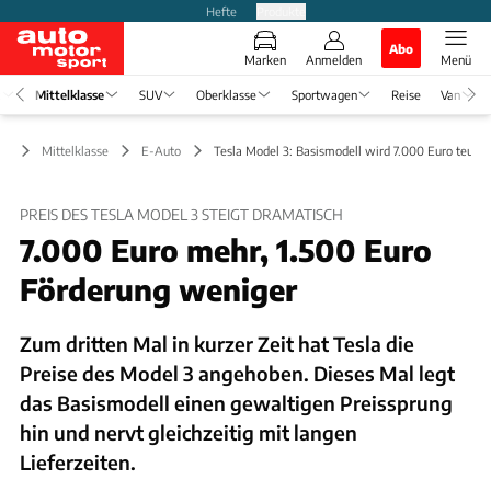
Hefte
Produkte
Abo
Marken
Anmelden
Menü
t
Mittelklasse
SUV
Oberklasse
Sportwagen
Reise
Van
Mittelklasse
E-Auto
Tesla Model 3: Basismodell wird 7.000 Euro teurer
PREIS DES TESLA MODEL 3 STEIGT DRAMATISCH
7.000 Euro mehr, 1.500 Euro
Förderung weniger
Zum dritten Mal in kurzer Zeit hat Tesla die
Preise des Model 3 angehoben. Dieses Mal legt
das Basismodell einen gewaltigen Preissprung
hin und nervt gleichzeitig mit langen
Lieferzeiten.