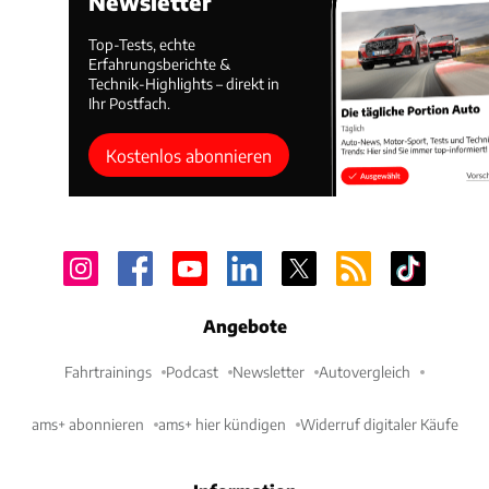
Newsletter
Top-Tests, echte
Erfahrungsberichte &
Technik-Highlights – direkt in
Ihr Postfach.
Kostenlos abonnieren
Angebote
Fahrtrainings
Podcast
Newsletter
Autovergleich
ams+ abonnieren
ams+ hier kündigen
Widerruf digitaler Käufe