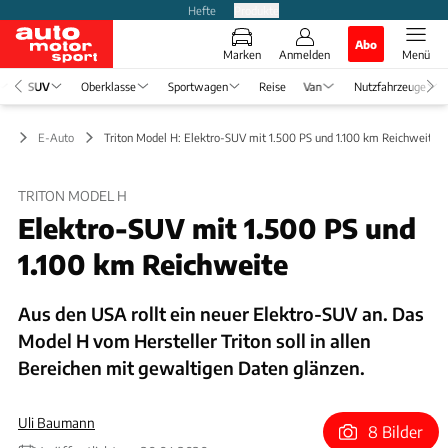
Hefte
Produkte
Abo
Marken
Anmelden
Menü
SUV
Oberklasse
Sportwagen
Reise
Van
Nutzfahrzeuge
UV
E-Auto
Triton Model H: Elektro-SUV mit 1.500 PS und 1.100 km Reichweite
TRITON MODEL H
Elektro-SUV mit 1.500 PS und
1.100 km Reichweite
Aus den USA rollt ein neuer Elektro-SUV an. Das
Model H vom Hersteller Triton soll in allen
Bereichen mit gewaltigen Daten glänzen.
Uli Baumann
8 Bilder