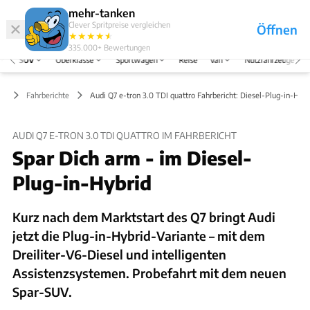
Hefte
Produkte
mehr-tanken
Clever Spritpreise vergleichen
Öffnen
Abo
★
★
★
★
★
★
Marken
Anmelden
Menü
335.000+
Bewertungen
SUV
Oberklasse
Sportwagen
Reise
Van
Nutzfahrzeuge
UV
Fahrberichte
Audi Q7 e-tron 3.0 TDI quattro Fahrbericht: Diesel-Plug-in-Hybr
AUDI Q7 E-TRON 3.0 TDI QUATTRO IM FAHRBERICHT
Spar Dich arm - im Diesel-
Plug-in-Hybrid
Kurz nach dem Marktstart des Q7 bringt Audi
jetzt die Plug-in-Hybrid-Variante – mit dem
Dreiliter-V6-Diesel und intelligenten
Assistenzsystemen. Probefahrt mit dem neuen
Spar-SUV.