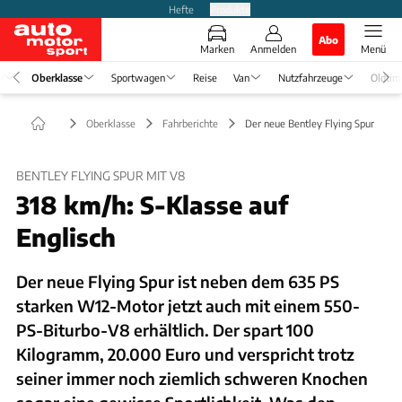
Hefte
Produkte
Abo
Marken
Anmelden
Menü
V
Oberklasse
Sportwagen
Reise
Van
Nutzfahrzeuge
Oldtim
Oberklasse
Fahrberichte
Der neue Bentley Flying Spur
BENTLEY FLYING SPUR MIT V8
318 km/h: S-Klasse auf
Englisch
Der neue Flying Spur ist neben dem 635 PS
starken W12-Motor jetzt auch mit einem 550-
PS-Biturbo-V8 erhältlich. Der spart 100
Kilogramm, 20.000 Euro und verspricht trotz
seiner immer noch ziemlich schweren Knochen