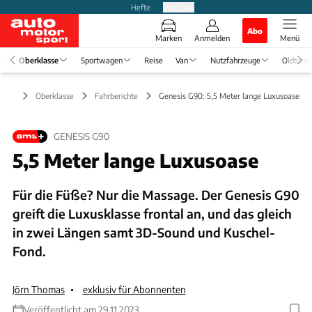
Hefte
Produkte
Abo
Marken
Anmelden
Menü
Oberklasse
Sportwagen
Reise
Van
Nutzfahrzeuge
Oldtime
Oberklasse
Fahrberichte
Genesis G90: 5,5 Meter lange Luxusoase
GENESIS G90
5,5 Meter lange Luxusoase
Für die Füße? Nur die Massage. Der Genesis G90
greift die Luxusklasse frontal an, und das gleich
in zwei Längen samt 3D-Sound und Kuschel-
Fond.
Jörn Thomas
exklusiv für Abonnenten
Veröffentlicht am 29.11.2023