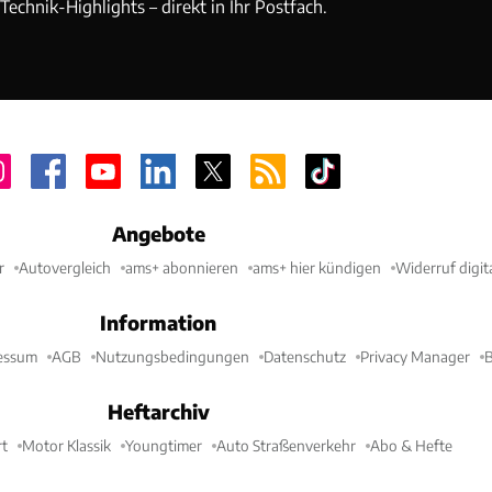
echnik-Highlights – direkt in Ihr Postfach.
Angebote
r
Autovergleich
ams+ abonnieren
ams+ hier kündigen
Widerruf digit
Information
essum
AGB
Nutzungsbedingungen
Datenschutz
Privacy Manager
B
Heftarchiv
t
Motor Klassik
Youngtimer
Auto Straßenverkehr
Abo & Hefte