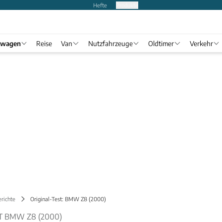
Hefte
Produkte
twagen
Reise
Van
Nutzfahrzeuge
Oldtimer
Verkehr
richte
Original-Test: BMW Z8 (2000)
T BMW Z8 (2000)