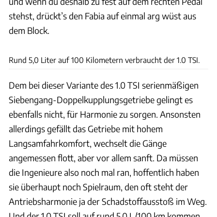
und wenn du deshalb zu fest auf dem rechten Pedal
stehst, drückt’s den Fabia auf einmal arg wüst aus
dem Block.
Skoda
Rund 5,0 Liter auf 100 Kilometern verbraucht der 1.0 TSI.
Dem bei dieser Variante des 1.0 TSI serienmäßigen
Siebengang-Doppelkupplungsgetriebe gelingt es
ebenfalls nicht, für Harmonie zu sorgen. Ansonsten
allerdings gefällt das Getriebe mit hohem
Langsamfahrkomfort, wechselt die Gänge
angemessen flott, aber vor allem sanft. Da müssen
die Ingenieure also noch mal ran, hoffentlich haben
sie überhaupt noch Spielraum, den oft steht der
Antriebsharmonie ja der Schadstoffausstoß im Weg.
Und der 1.0 TSI soll auf rund 5,0 L/100 km kommen.