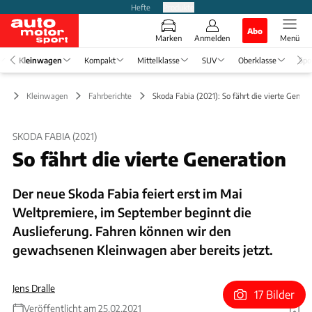
Hefte
Produkte
Abo
Marken
Anmelden
Menü
Kleinwagen
Kompakt
Mittelklasse
SUV
Oberklasse
Spo
Kleinwagen
Fahrberichte
Skoda Fabia (2021): So fährt die vierte Genera
SKODA FABIA (2021)
So fährt die vierte Generation
Der neue Skoda Fabia feiert erst im Mai
Weltpremiere, im September beginnt die
Auslieferung. Fahren können wir den
gewachsenen Kleinwagen aber bereits jetzt.
Jens Dralle
17 Bilder
Veröffentlicht am 25.02.2021