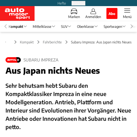
Hefte
Produkte
Abo
Marken
Anmelden
Menü
Kompakt
Mittelklasse
SUV
Oberklasse
Sportwagen
Rei
Kompakt
Fahrberichte
Subaru Impreza: Aus Japan nichts Neues
SUBARU IMPREZA
Aus Japan nichts Neues
Sehr behutsam hebt Subaru den
Kompaktklassiker Impreza in eine neue
Modellgeneration. Antrieb, Plattform und
Interieur sind Evolutionen ihrer Vorgänger. Neue
Antriebe oder Innovationen hat Subaru nicht in
petto.