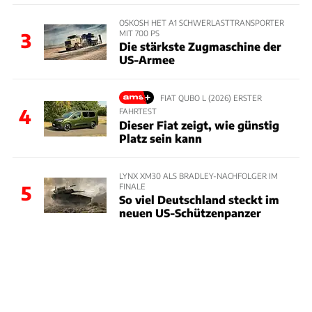
OSKOSH HET A1 SCHWERLASTTRANSPORTER
MIT 700 PS
3
Die stärkste Zugmaschine der
US-Armee
FIAT QUBO L (2026) ERSTER
4
FAHRTEST
Dieser Fiat zeigt, wie günstig
Platz sein kann
LYNX XM30 ALS BRADLEY-NACHFOLGER IM
FINALE
5
So viel Deutschland steckt im
neuen US-Schützenpanzer