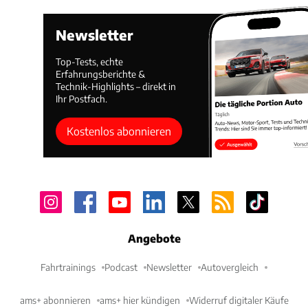
Newsletter
Top-Tests, echte
Erfahrungsberichte &
Technik-Highlights – direkt in
Ihr Postfach.
Kostenlos abonnieren
Angebote
Fahrtrainings
Podcast
Newsletter
Autovergleich
ams+ abonnieren
ams+ hier kündigen
Widerruf digitaler Käufe