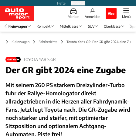
Hefte
Produkte
Abo
Marken
Anmelden
Menü
Kleinwagen
Kompakt
Mittelklasse
SUV
Oberklasse
Spo
Kleinwagen
Fahrberichte
Toyota Yaris GR: Der GR gibt 2024 eine Zuga
TOYOTA YARIS GR
Der GR gibt 2024 eine Zugabe
Mit seinem 260 PS starkem Dreizylinder-Turbo
fuhr der Rallye-Homologator direkt
allradgetrieben in die Herzen aller Fahrdynamik-
Fans. Jetzt legt Toyota nach. Die GR-Zugabe wird
noch stärker und steifer, mit optimierter
Sitzposition und optionalem Achtgang-
Automaten. Piste frei!