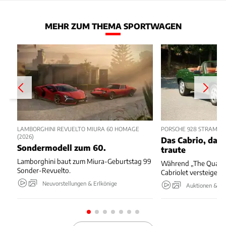
MEHR ZUM THEMA SPORTWAGEN
LAMBORGHINI REVUELTO MIURA 60 HOMAGE
PORSCHE 928 STRAMAN
(2026)
Das Cabrio, das 
Sondermodell zum 60.
traute
Lamborghini baut zum Miura-Geburtstag 99
Während „The Quail“ 
Sonder-Revuelto.
Cabriolet versteigert.
Neuvorstellungen & Erlkönige
Auktionen & Ev