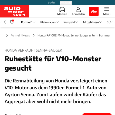
Hefte
Produkte
Abo
Marken
Anmelden
Menü
Formel 1
Kleinwagen
Kompakt
Mittelklasse
SUV
l 1
Formel 1 News
Honda RA100E F1-Motor: Senna-Sauger unterm Hammer
HONDA VERKAUFT SENNA-SAUGER
Ruhestätte für V10-Monster
gesucht
Die Rennabteilung von Honda versteigert einen
V10-Motor aus dem 1990er-Formel-1-Auto von
Ayrton Senna. Zum Laufen wird der Käufer das
Aggregat aber wohl nicht mehr bringen.