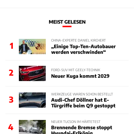
MEIST GELESEN
CHINA-EXPERTE DANIEL KIRCHERT
1
„Einige Top-Ten-Autobauer
werden verschwinden“
2
FORD-SUV MIT GEELY-TECHNIK
Neuer Kuga kommt 2029
WERKZEUGE WAREN SCHON BESTELLT
3
Audi-Chef Döllner hat E-
Türgriffe beim Q9 gestoppt
NEUER TUCSON IM HÄRTETEST
4
Brennende Bremse stoppt
Hyundai-Erlkönig