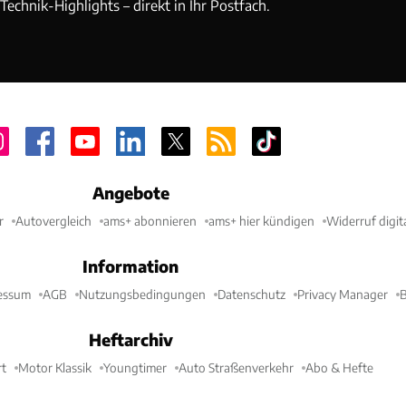
echnik-Highlights – direkt in Ihr Postfach.
Angebote
r
Autovergleich
ams+ abonnieren
ams+ hier kündigen
Widerruf digit
Information
essum
AGB
Nutzungsbedingungen
Datenschutz
Privacy Manager
B
Heftarchiv
t
Motor Klassik
Youngtimer
Auto Straßenverkehr
Abo & Hefte