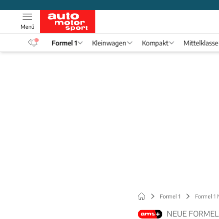
Menü
eos
Formel 1
Kleinwagen
Kompakt
Mittelklasse
Formel 1
Formel 1
NEUE FORMEL