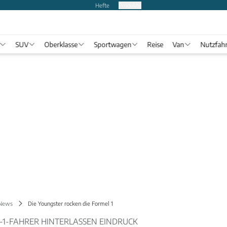
Hefte
Produkte
SUV
Oberklasse
Sportwagen
Reise
Van
Nutzfah
 News
Die Youngster rocken die Formel 1
-1-FAHRER HINTERLASSEN EINDRUCK