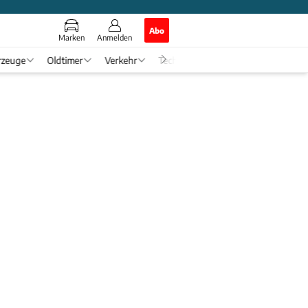
Abo
Marken
Anmelden
rzeuge
Oldtimer
Verkehr
Tech & Zukunft
Auto-Horosko