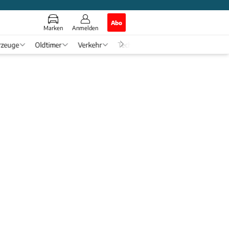
Abo
Marken
Anmelden
rzeuge
Oldtimer
Verkehr
Tech & Zukunft
Auto-Horosko