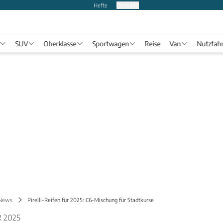
Hefte
Produkte
SUV
Oberklasse
Sportwagen
Reise
Van
Nutzfah
 News
Pirelli-Reifen für 2025: C6-Mischung für Stadtkurse
 2025