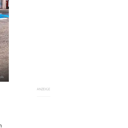
lli
ANZEIGE
h
n