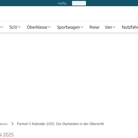
Hefte
Produkte
SUV
Oberklasse
Sportwagen
Reise
Van
Nutzfah
 News
Formel-1-Kalender 2025: Die Startzeiten in der Übersicht
N 2025