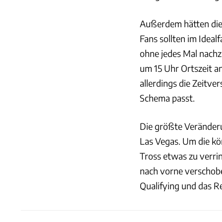
Außerdem hätten die F
Fans sollten im Ideal
ohne jedes Mal nach
um 15 Uhr Ortszeit an
allerdings die Zeitve
Schema passt.
Die größte Veränderu
Las Vegas. Um die kö
Tross etwas zu verrin
nach vorne verschob
Qualifying und das R