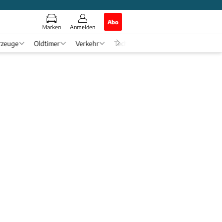
Abo
Marken
Anmelden
rzeuge
Oldtimer
Verkehr
Tech & Zukunft
Auto-Horosko