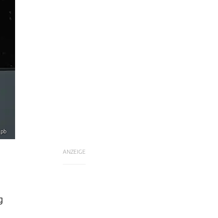
xpb
ANZEIGE
g