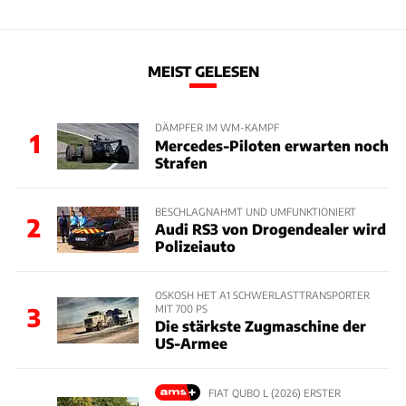
MEIST GELESEN
DÄMPFER IM WM-KAMPF
1
Mercedes-Piloten erwarten noch
Strafen
BESCHLAGNAHMT UND UMFUNKTIONIERT
2
Audi RS3 von Drogendealer wird
Polizeiauto
OSKOSH HET A1 SCHWERLASTTRANSPORTER
MIT 700 PS
3
Die stärkste Zugmaschine der
US-Armee
FIAT QUBO L (2026) ERSTER