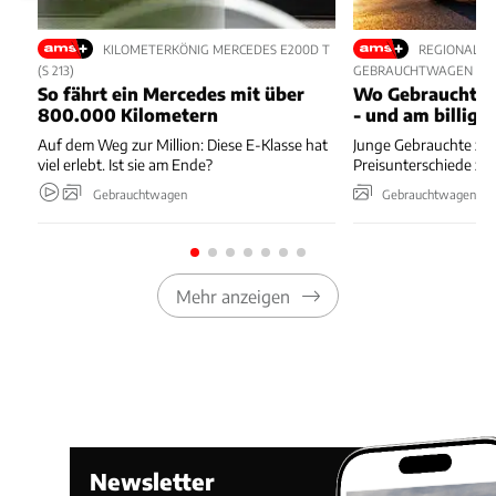
KILOMETERKÖNIG MERCEDES E200D T
REGIONALE 
(S 213)
GEBRAUCHTWAGEN
So fährt ein Mercedes mit über
Wo Gebrauchte 
800.000 Kilometern
- und am billigs
Auf dem Weg zur Million: Diese E-Klasse hat
Junge Gebrauchte zei
viel erlebt. Ist sie am Ende?
Preisunterschiede zw
Gebrauchtwagen
Gebrauchtwagen
Mehr anzeigen
Newsletter