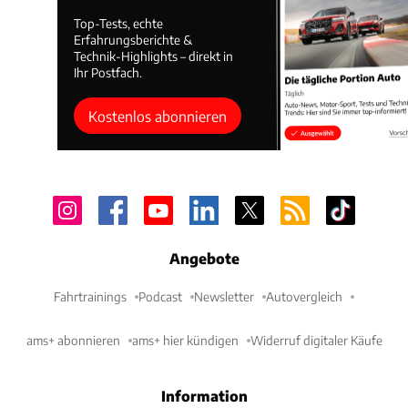
Top-Tests, echte
Erfahrungsberichte &
Technik-Highlights – direkt in
Ihr Postfach.
Kostenlos abonnieren
Angebote
Fahrtrainings
Podcast
Newsletter
Autovergleich
ams+ abonnieren
ams+ hier kündigen
Widerruf digitaler Käufe
Information