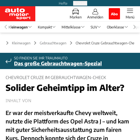
Hefte
Produkte
Abo
Marken
Anmelden
Menü
Kleinwagen
Kompakt
Mittelklasse
SUV
Oberklasse
Spo
Kleinwagen
Gebrauchtwagen
Chevrolet Cruze Gebrauchtwagen-Check
SO FINDEN SIE IHR TRAUMAUTO
Das große Gebrauchtwagen-Spezial
CHEVROLET CRUZE IM GEBRAUCHTWAGEN-CHECK
Solider Geheimtipp im Alter?
INHALT VON
Er war der meistverkaufte Chevy weltweit,
nutzte die Plattform des Opel Astra J – und kam
mit guter Sicherheitsausstattung zum fairen
Kurs. Dennoch konnte sich der Cruze in