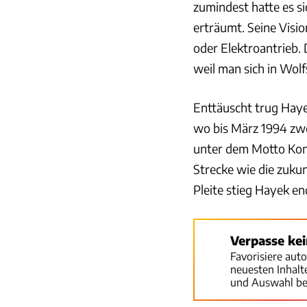
zumindest hatte es 
erträumt. Seine Visi
oder Elektroantrieb.
weil man sich in Wol
Enttäuscht trug Haye
wo bis März 1994 zwe
unter dem Motto Konz
Strecke wie die zuku
Pleite stieg Hayek en
Verpasse ke
Favorisiere aut
neuesten Inhal
und Auswahl be