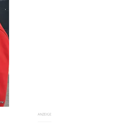
yne
ANZEIGE