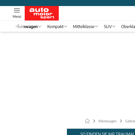
Menü
el 1
Kleinwagen
Kompakt
Mittelklasse
SUV
Oberkl
Kleinwagen
Gebra
SO FINDEN SIE IHR TRAUMA