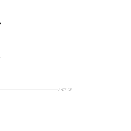
A
r
ANZEIGE