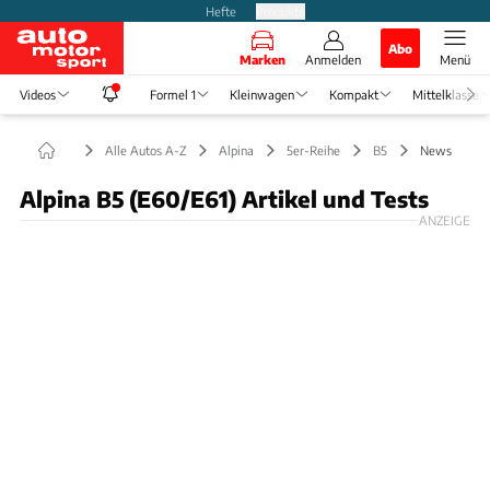
Hefte
Produkte
Abo
Marken
Anmelden
Menü
Videos
Formel 1
Kleinwagen
Kompakt
Mittelklasse
Alle Autos A-Z
Alpina
5er-Reihe
B5
News
Alpina B5 (E60/E61) Artikel und Tests
ANZEIGE