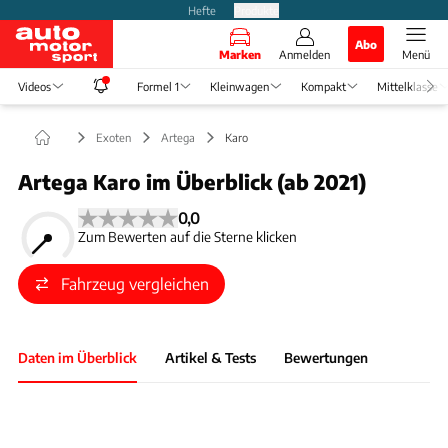
Hefte
Produkte
Abo
Marken
Anmelden
Menü
Videos
Formel 1
Kleinwagen
Kompakt
Mittelklasse
Exoten
Artega
Karo
Artega Karo im Überblick (ab 2021)
0,0
Zum Bewerten auf die Sterne klicken
Fahrzeug vergleichen
Daten im Überblick
Artikel & Tests
Bewertungen
Foto: Artega Karo Broschüre
Slide 1 von 1: Bild - Bild 1