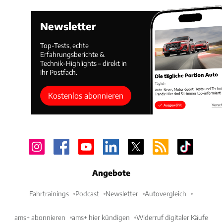
Newsletter
Top-Tests, echte
Erfahrungsberichte &
Technik-Highlights – direkt in
Ihr Postfach.
Kostenlos abonnieren
Angebote
Fahrtrainings
Podcast
Newsletter
Autovergleich
ams+ abonnieren
ams+ hier kündigen
Widerruf digitaler Käufe