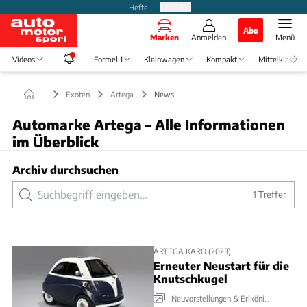
Hefte
Produkte
Abo
Marken
Anmelden
Menü
Videos
Formel 1
Kleinwagen
Kompakt
Mittelklasse
Exoten
Artega
News
Automarke Artega – Alle Informationen
im Überblick
Archiv durchsuchen
1
Treffer
ARTEGA KARO (2023)
Erneuter Neustart für die
Knutschkugel
Neuvorstellungen & Erlkönige