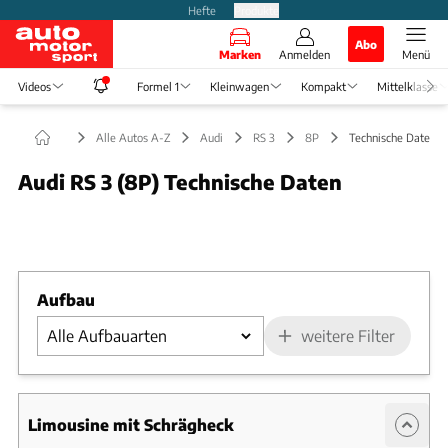
Hefte
Produkte
Abo
Marken
Anmelden
Menü
Videos
Formel 1
Kleinwagen
Kompakt
Mittelklasse
Alle Autos A-Z
Audi
RS 3
8P
Technische Daten
Audi RS 3 (8P) Technische Daten
Foto: Audi
Slide 1 von 1: Bild - Bild 1
Aufbau
weitere Filter
Limousine mit Schrägheck