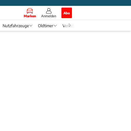
Abo
Marken
Anmelden
Nutzfahrzeuge
Oldtimer
Verkehr
Tech & Zukunft
Auto