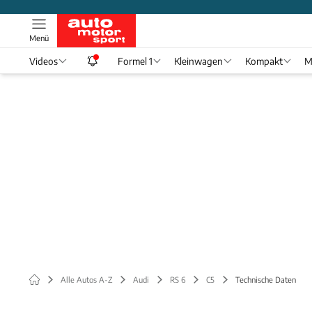
Menü
Videos
Formel 1
Kleinwagen
Kompakt
M
Alle Autos A-Z
Audi
RS 6
C5
Technische Daten