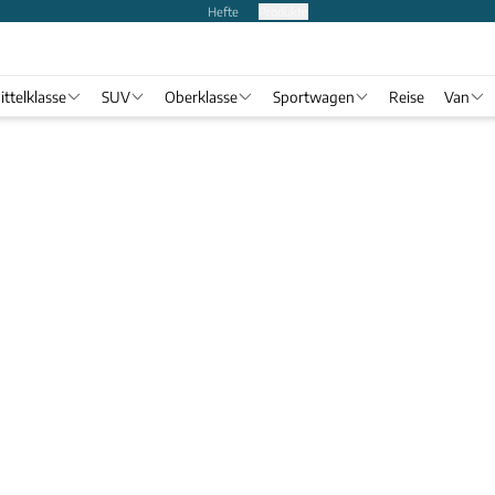
Hefte
Produkte
ittelklasse
SUV
Oberklasse
Sportwagen
Reise
Van