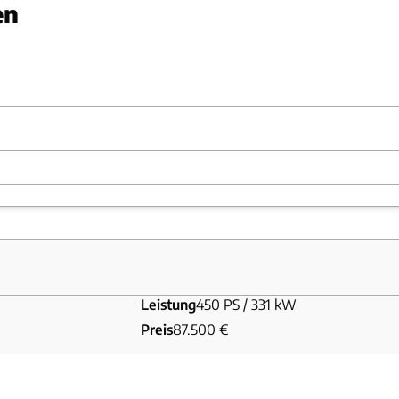
en
udi
Leistung
450 PS / 331 kW
Preis
87.500 €