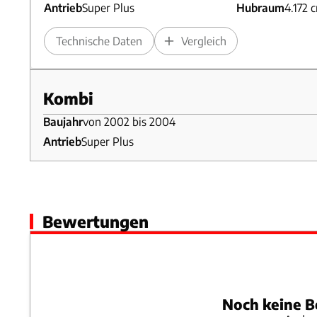
Antrieb
Super Plus
Hubraum
4.172 
Technische Daten
Vergleich
Kombi
Baujahr
von 2002 bis 2004
Antrieb
Super Plus
Audi RS 6 Avant (2002 – 2004)
Antrieb
Super Plus
Hubraum
4.172 
Bewertungen
Technische Daten
Vergleich
Noch keine B