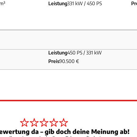
cm³
Leistung
331 kW / 450 PS
Pr
Leistung
450 PS / 331 kW
Preis
90.500 €
cm³
Leistung
331 kW / 450 PS
Pr
ewertung da – gib doch deine Meinung ab!