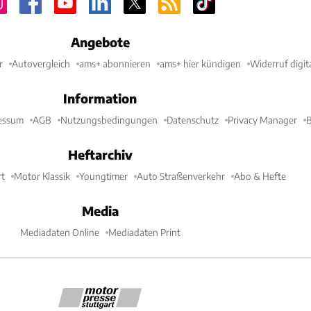
Angebote
r
Autovergleich
ams+ abonnieren
ams+ hier kündigen
Widerruf digit
Information
essum
AGB
Nutzungsbedingungen
Datenschutz
Privacy Manager
B
Heftarchiv
t
Motor Klassik
Youngtimer
Auto Straßenverkehr
Abo & Hefte
Media
Mediadaten Online
Mediadaten Print