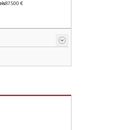
eis
87.500 €
eis
90.500 €