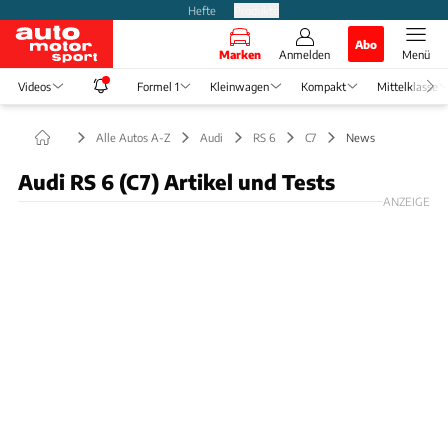
Hefte
Produkte
Abo
Marken
Anmelden
Menü
Videos
Formel 1
Kleinwagen
Kompakt
Mittelklasse
Alle Autos A-Z
Audi
RS 6
C7
News
Audi RS 6 (C7) Artikel und Tests
ANZEIGE