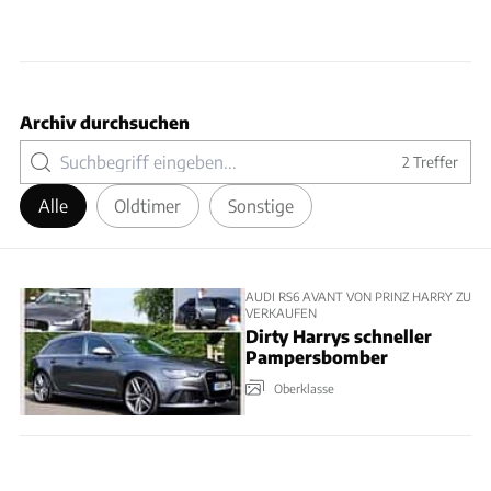
Archiv durchsuchen
2
Treffer
Alle
Oldtimer
Sonstige
AUDI RS6 AVANT VON PRINZ HARRY ZU
VERKAUFEN
Dirty Harrys schneller
Pampersbomber
Oberklasse