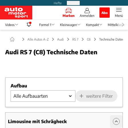
Hefte
Produkte
Abo
Marken
Anmelden
Menü
Videos
Formel 1
Kleinwagen
Kompakt
Mittelklasse
Alle Autos A-Z
Audi
RS 7
C8
Technische Daten
Audi RS 7 (C8) Technische Daten
Foto: Medien-DB
Slide 1 von 1: Bild - Bild 1
Aufbau
weitere Filter
Limousine mit Schrägheck