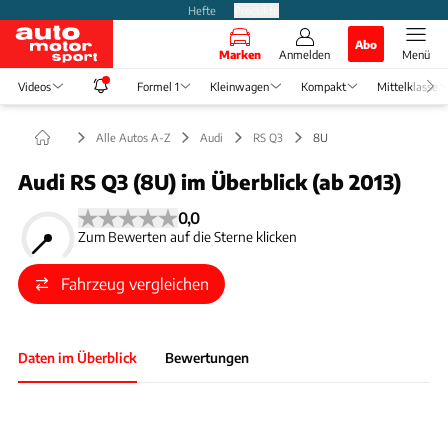
Hefte
Produkte
Abo
Marken
Anmelden
Menü
Videos
Formel 1
Kleinwagen
Kompakt
Mittelklasse
Alle Autos A-Z
Audi
RS Q3
8U
Audi RS Q3 (8U) im Überblick (ab 2013)
0,0
Zum Bewerten auf die Sterne klicken
Fahrzeug vergleichen
Daten im Überblick
Bewertungen
Foto: Medien-DB
Slide 1 von 1: Bild - Bild 1