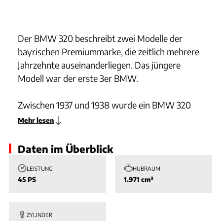
Slide 1 von 1: Bild - Bild 1
Der BMW 320 beschreibt zwei Modelle der
bayrischen Premiummarke, die zeitlich mehrere
Jahrzehnte auseinanderliegen. Das jüngere
Modell war der erste 3er BMW.
Zwischen 1937 und 1938 wurde ein BMW 320
produziert, der nichts mit dem späteren
Mehr lesen
Erfolgsmodell des Herstellers zu tun haben
sollte. In dieser Zeit beschreibt der BMW 320 ein
Daten im Überblick
Mittelklasse-Pkw mit zwei Türen, der als
LEISTUNG
HUBRAUM
zweitürige Limousine und als zweitüriges
45 PS
1.971 cm³
Cabriolet käuflich war. Als Antrieb diente ein
Reihensechszylinder mit 1,9 Liter Hubraum und
45 PS. Dieser beschleunigte den BMW 320 auf
ZYLINDER