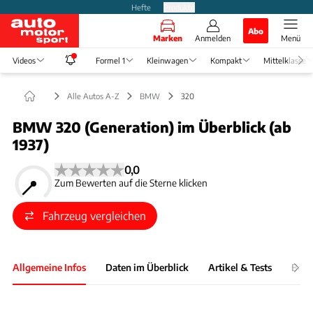
Hefte
Produkte
Abo
Marken
Anmelden
Menü
Videos
Formel 1
Kleinwagen
Kompakt
Mittelklasse
Alle Autos A-Z
BMW
320
BMW 320 (Generation) im Überblick (ab
1937)
0,0
Zum Bewerten auf die Sterne klicken
Fahrzeug vergleichen
Allgemeine Infos
Daten im Überblick
Artikel & Tests
Bewe