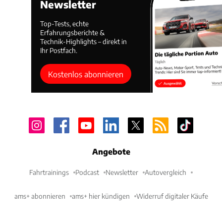
Newsletter
Top-Tests, echte
Erfahrungsberichte &
Technik-Highlights – direkt in
Ihr Postfach.
Kostenlos abonnieren
Angebote
Fahrtrainings
Podcast
Newsletter
Autovergleich
ams+ abonnieren
ams+ hier kündigen
Widerruf digitaler Käufe