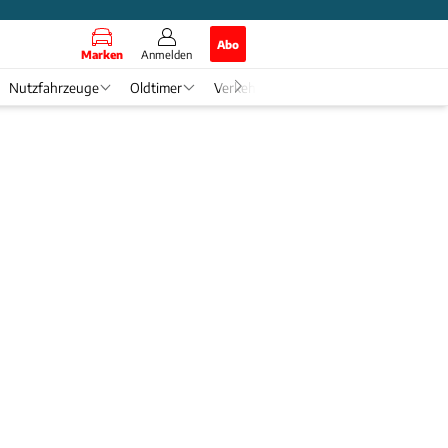
Abo
Marken
Anmelden
Nutzfahrzeuge
Oldtimer
Verkehr
Tech & Zukunft
Auto