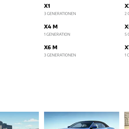
X1
X
3 GENERATIONEN
2
X4 M
X
1 GENERATION
5
X6 M
X
3 GENERATIONEN
1 