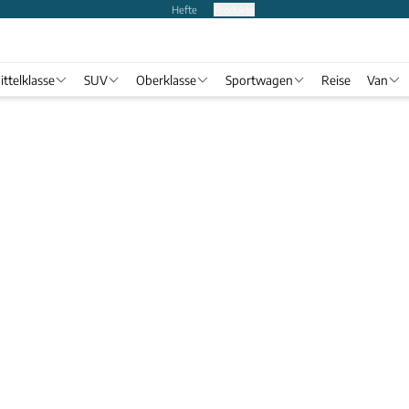
Hefte
Produkte
ittelklasse
SUV
Oberklasse
Sportwagen
Reise
Van