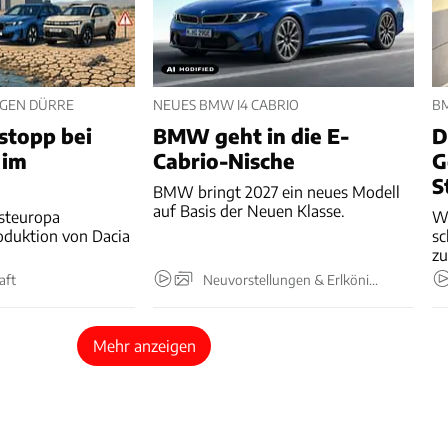
GEN DÜRRE
NEUES BMW I4 CABRIO
BM
stopp bei
BMW geht in die E-
D
 im
Cabrio-Nische
G
S
BMW bringt 2027 ein neues Modell
auf Basis der Neuen Klasse.
steuropa
W
roduktion von Dacia
sc
zu
aft
Neuvorstellungen & Erlkönige
Mehr anzeigen