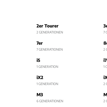
2er Tourer
3
2 GENERATIONEN
7
7er
8
7 GENERATIONEN
2
i5
i7
1 GENERATION
1 
iX2
i
1 GENERATION
2
M3
M
6 GENERATIONEN
2