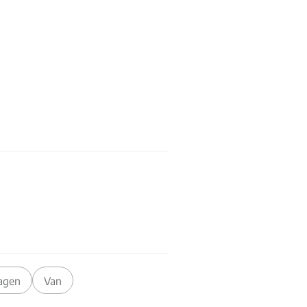
agen
Van